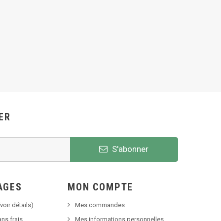
ER
S'abonner
AGES
MON COMPTE
voir détails)
Mes commandes
ns frais
Mes informations personnelles