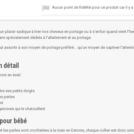
Aucun point de fidélité pour ce produit car il y 
plaisir sadique à tirer nos cheveux en portage ou à s'enfuir quand vient l'heu
ers spécialement dédiés à l'allaitement et au portage.
assortir à son moyen de portage préféré... qu'un moyen de captiver l'attenti
n détail
ont en éveil :
ntre ses petits doigts
es perles
nt
encives qui le chatouillent
 pour bébé
et les perles sont crochetées à la main en Estonie, chaque collier est donc uni