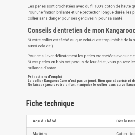
Les perles sont crochetées avec du fil 100% coton de haute qu
Pour une finition brillante et une protection longue durée, les
collier sans danger pour ses gencives ni pour sa santé.
Conseils d'entretien de mon Kangarooc
Si votre collier est tâché ou que celui-ci est trop imbibé de la s
aussi cela dit!).
Pour cela, laver délicatement les perles crochetées avec une e
Si vos perles en bois ont perdus de leur éclat, vous pouvez le
brillance d'antan.
Précautions d'emploi
Le collier KangarooCare n'est pas un jouet. Bien que sécurisé et de
Ne laissez jamais votre enfant manipuler le collier sans surveillanc
Fiche technique
Age du bébé
Dès la nai
Matière
Coton - bo