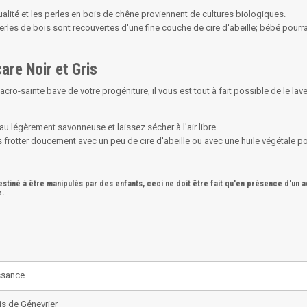
alité et les perles en bois de chêne proviennent de cultures biologiques.
 perles de bois sont recouvertes d'une fine couche de cire d'abeille; bébé pourr
are Noir et Gris
acro-sainte bave de votre progéniture, il vous est tout à fait possible de le laver 
au légèrement savonneuse et laissez sécher à l'air libre.
s frotter doucement avec un peu de cire d'abeille ou avec une huile végétale po
stiné à être manipulés par des enfants, ceci ne doit être fait qu'en présence d'un a
e.
ssance
is de Génevrier