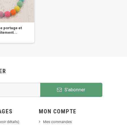
de portage et
Collier de portage et
Coll
aitement...
d'allaitement...
d
ER
S'abonner
AGES
MON COMPTE
voir détails)
Mes commandes