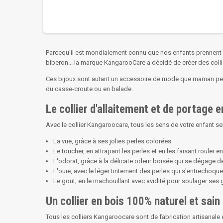
Parcequ'il est mondialement connu que nos enfants prennent un 
biberon... la marque KangarooCare a décidé de créer des colli
Ces bijoux sont autant un accessoire de mode que maman peut 
du casse-croute ou en balade.
Le collier d'allaitement et de portage e
Avec le collier Kangaroocare, tous les sens de votre enfant ser
La vue, grâce à ses jolies perles colorées
Le toucher, en attrapant les perles et en les faisant rouler e
L'odorat, grâce à la délicate odeur boisée qui se dégage d
L'ouïe, avec le léger tintement des perles qui s'entrechoque
Le gout, en le machouillant avec avidité pour soulager ses g
Un collier en bois 100% naturel et sain
Tous les colliers Kangaroocare sont de fabrication artisanale 