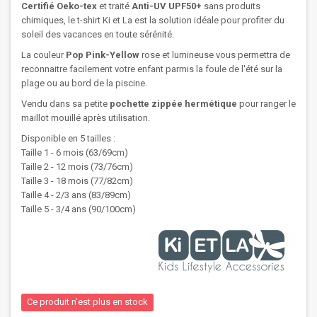
Certifié Oeko-tex
et traité
Anti-UV UPF50+
sans produits
chimiques, le t-shirt Ki et La est la solution idéale pour profiter du
soleil des vacances en toute sérénité.
La couleur
Pop Pink-Yellow
rose et lumineuse vous permettra de
reconnaitre facilement votre enfant parmis la foule de l'été sur la
plage ou au bord de la piscine.
Vendu dans sa petite
pochette zippée hermétique
pour ranger le
maillot mouillé après utilisation.
Disponible en 5 tailles :
Taille 1 - 6 mois (63/69cm)
Taille 2 - 12 mois (73/76cm)
Taille 3 - 18 mois (77/82cm)
Taille 4 - 2/3 ans (83/89cm)
Taille 5 - 3/4 ans (90/100cm)
Ce produit n'est plus en stock