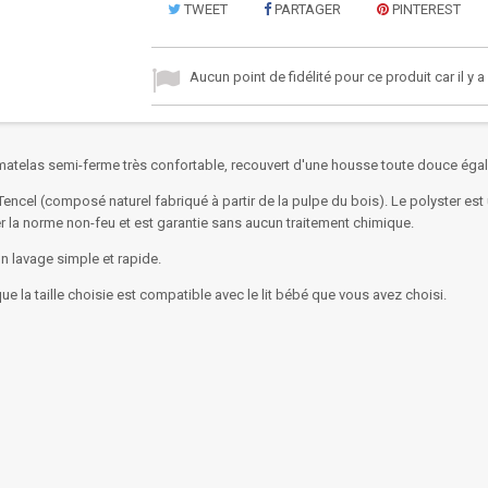
TWEET
PARTAGER
PINTEREST
Aucun point de fidélité pour ce produit car il y 
 matelas semi-ferme très confortable, recouvert d'une housse toute douce éga
ncel (composé naturel fabriqué à partir de la pulpe du bois). Le polyster est u
r la norme non-feu et est garantie sans aucun traitement chimique.
n lavage simple et rapide.
r que la taille choisie est compatible avec le lit bébé que vous avez choisi.