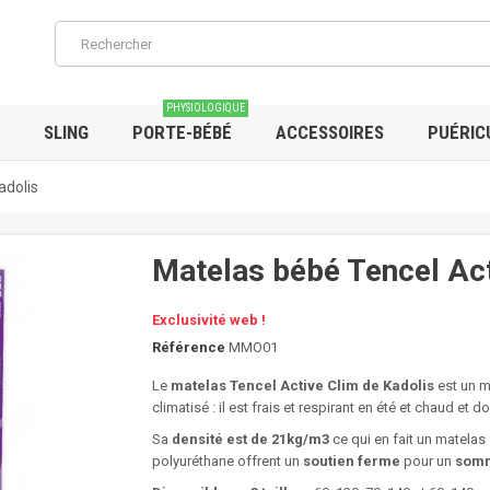
PHYSIOLOGIQUE
SLING
PORTE-BÉBÉ
ACCESSOIRES
PUÉRIC
adolis
Matelas bébé Tencel Act
Exclusivité web !
Référence
MMO01
Le
matelas Tencel Active Clim de Kadolis
est un m
climatisé : il est frais et respirant en été et chaud et dou
Sa
densité est de 21kg/m3
ce qui en fait un matela
polyuréthane offrent un
soutien ferme
pour un
somm