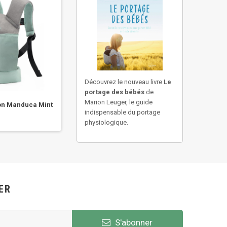
Découvrez le nouveau livre
Le
portage des bébés
de
Marion Leuger, le guide
on Manduca Mint
Porte-poupon Manduca Lune
Port
indispensable du portage
Edition Limitée...
Ed
physiologique.
ER
S'abonner