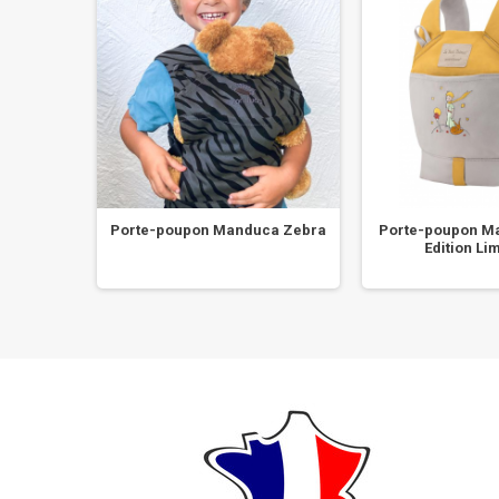
e Mini
Porte-poupon Manduca Zebra
Porte-poupon M
y
Edition Lim