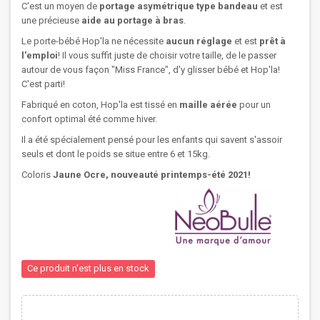
C'est un moyen de
portage asymétrique type bandeau
et est
une précieuse
aide au portage à bras
.
Le porte-bébé Hop'la ne nécessite
aucun réglage
et est
prêt à
l'emploi
! Il vous suffit juste de choisir votre taille, de le passer
autour de vous façon "Miss France", d'y glisser bébé et Hop'la!
C'est parti!
Fabriqué en coton, Hop'la est tissé en
maille aérée
pour un
confort optimal été comme hiver.
Il a été spécialement pensé pour les enfants qui savent s'assoir
seuls et dont le poids se situe entre 6 et 15kg.
Coloris
Jaune Ocre, nouveauté printemps-été 2021!
Ce produit n'est plus en stock