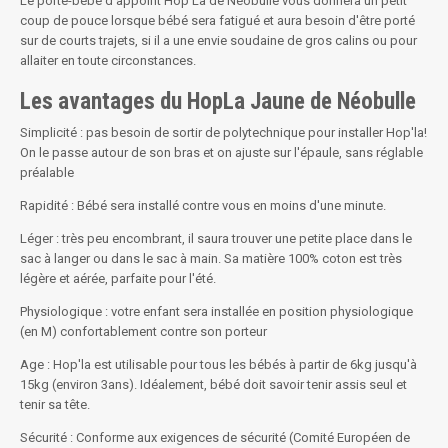
Le porte-bébé d'appoint Hop'La de Néobulle vous donnera un petit
coup de pouce lorsque bébé sera fatigué et aura besoin d'être porté
sur de courts trajets, si il a une envie soudaine de gros calins ou pour
allaiter en toute circonstances.
Les avantages du HopLa Jaune de Néobulle
Simplicité : pas besoin de sortir de polytechnique pour installer Hop'la!
On le passe autour de son bras et on ajuste sur l'épaule, sans réglable
préalable
Rapidité : Bébé sera installé contre vous en moins d'une minute.
Léger : très peu encombrant, il saura trouver une petite place dans le
sac à langer ou dans le sac à main. Sa matière 100% coton est très
légère et aérée, parfaite pour l'été.
Physiologique : votre enfant sera installée en position physiologique
(en M) confortablement contre son porteur
Age : Hop'la est utilisable pour tous les bébés à partir de 6kg jusqu'à
15kg (environ 3ans). Idéalement, bébé doit savoir tenir assis seul et
tenir sa tête.
Sécurité : Conforme aux exigences de sécurité (Comité Européen de