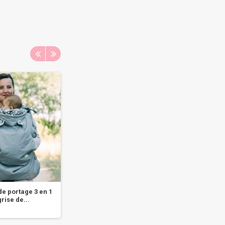
e portage 3 en 1
Couverture Cocon Pluie V2
Couve
grise de...
impermeable...
impe