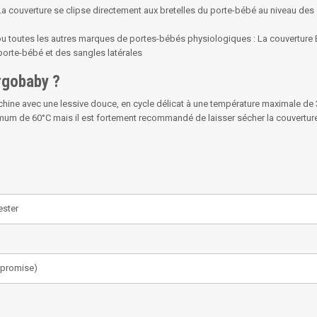
La couverture se clipse directement aux bretelles du porte-bébé au niveau des
toutes les autres marques de portes-bébés physiologiques : La couverture 
 porte-bébé et des sangles latérales
rgobaby ?
chine avec une lessive douce, en cycle délicat à une température maximale de 
m de 60°C mais il est fortement recommandé de laisser sécher la couverture à 
ester
opromise)