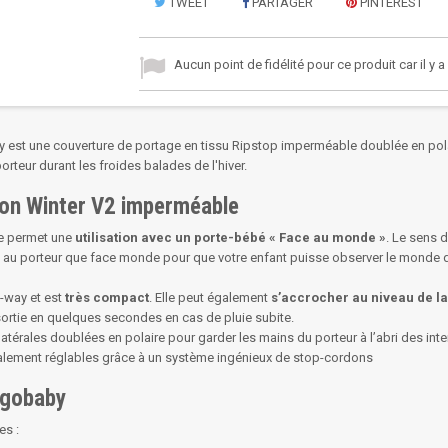
TWEET
PARTAGER
PINTEREST
Aucun point de fidélité pour ce produit car il y 
 est une couverture de portage en tissu Ripstop imperméable doublée en pol
rteur durant les froides balades de l'hiver.
con Winter V2 imperméable
le permet une
utilisation avec un porte-bébé « Face au monde »
. Le sens 
face au porteur que face monde pour que votre enfant puisse observer le monde q
k-way et est
très compact
. Elle peut également
s’accrocher au niveau de la
sortie en quelques secondes en cas de pluie subite.
térales doublées en polaire pour garder les mains du porteur à l’abri des int
otalement réglables grâce à un système ingénieux de stop-cordons
Ergobaby
es :