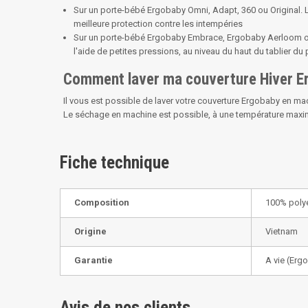
Sur un porte-bébé Ergobaby Omni, Adapt, 360 ou Original. 
meilleure protection contre les intempéries
Sur un porte-bébé Ergobaby Embrace, Ergobaby Aerloom ou 
l'aide de petites pressions, au niveau du haut du tablier du
Comment laver ma couverture Hiver E
Il vous est possible de laver votre couverture Ergobaby en ma
Le séchage en machine est possible, à une température maximu
Fiche technique
Composition
100% poly
Origine
Vietnam
Garantie
A vie (Erg
Avis de nos clients