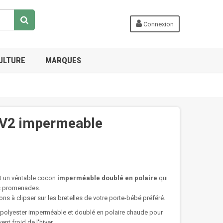
Connexion
ULTURE
MARQUES
 V2 impermeable
 un véritable cocon
imperméable doublé en polaire
qui
es promenades.
sions à clipser sur les bretelles de votre porte-bébé préféré.
 polyester imperméable et doublé en polaire chaude pour
vent froid de l'hiver.