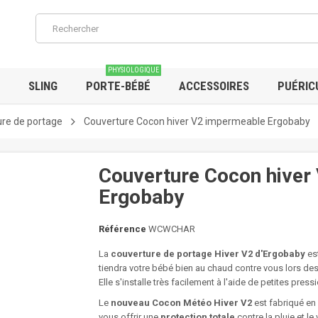
PHYSIOLOGIQUE
SLING
PORTE-BÉBÉ
ACCESSOIRES
PUÉRIC
re de portage
Couverture Cocon hiver V2 impermeable Ergobaby
Couverture Cocon hiver
Ergobaby
Référence
WCWCHAR
La
couverture de portage Hiver V2 d'Ergobaby
est
tiendra votre bébé bien au chaud contre vous lors d
Elle s'installe très facilement à l'aide de petites pres
Le
nouveau Cocon Météo Hiver V2
est fabriqué en
vous offrir une
protection totale
contre la pluie et le 