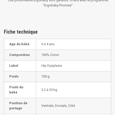
Les porte-bébés Ergobaby sont garantis 10 ans avec le programme
"Ergobaby Promise"
.
Fiche technique
Age du bébé
0 à 4 ans
Composition
100% Coton
Label
Hip Dysplasia
Poids
700 g
Poids du
3.2 à 20 kg
bébé
Position de
Ventrale, Dorsale, Côté
portage