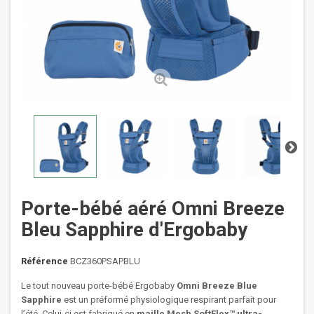
Porte-bébé aéré Omni Breeze
Bleu Sapphire d'Ergobaby
Référence
BCZ360PSAPBLU
Le tout nouveau porte-bébé Ergobaby
Omni Breeze Blue
Sapphire
est un préformé physiologique respirant parfait pour
l’été. Celui-ci est fabriqué en
maille Mesh SoftFlex™ ultra-