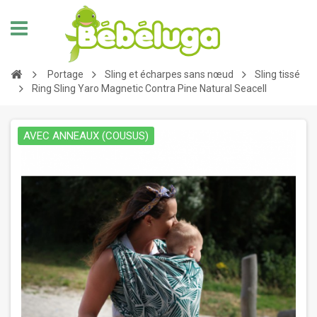
Portage
Sling et écharpes sans nœud
Sling tissé
Ring Sling Yaro Magnetic Contra Pine Natural Seacell
AVEC ANNEAUX (COUSUS)