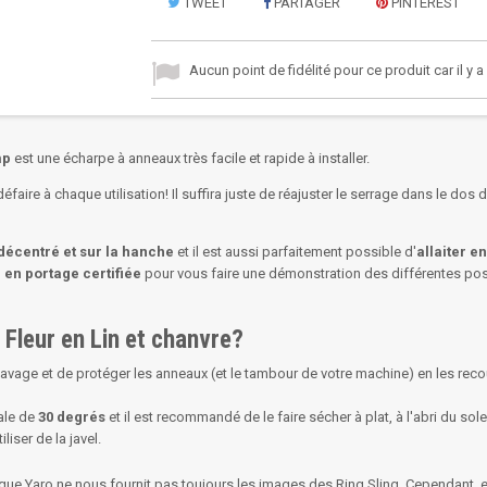
TWEET
PARTAGER
PINTEREST
Aucun point de fidélité pour ce produit car il y 
emp
est une écharpe à anneaux très facile et rapide à installer.
éfaire à chaque utilisation! Il suffira juste de réajuster le serrage dans le do
 décentré et sur la hanche
et il est aussi parfaitement possible d'
allaiter
en
 en portage certifiée
pour vous faire une démonstration des différentes pos
Fleur en Lin et chanvre?
lavage et de protéger les anneaux (et le tambour de votre machine) en les reco
ale de
30 degrés
et il est recommandé de le faire sécher à plat, à l'abri du solei
liser de la javel.
rque Yaro ne nous fournit pas toujours les images des Ring Sling. Cependant