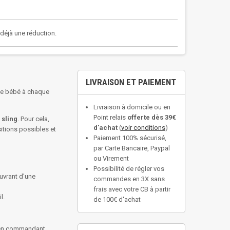
a déjà une réduction.
LIVRAISON ET PAIEMENT
s de bébé à chaque
Livraison à domicile ou en
Point relais
offerte dès 39€
 sling
. Pour cela,
d'achat
(
voir conditions
)
itions possibles et
Paiement 100% sécurisé,
par Carte Bancaire, Paypal
ou Virement
Possibilité de régler vos
uvrant d'une
commandes en 3X sans
frais avec votre CB à partir
l.
de 100€ d'achat
, en commandant