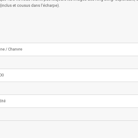
(inclus et cousus dans l'écharpe).
ine / Chanvre
00
Côté