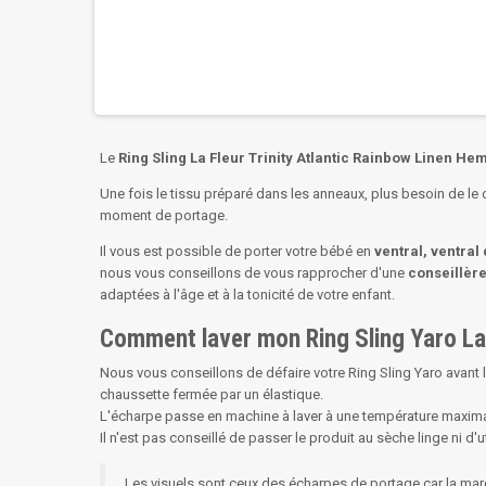
Le
Ring Sling La Fleur Trinity Atlantic Rainbow Linen H
Une fois le tissu préparé dans les anneaux, plus besoin de le d
moment de portage.
Il vous est possible de porter votre bébé en
ventral, ventral
nous vous conseillons de vous rapprocher d'une
conseillère
adaptées à l'âge et à la tonicité de votre enfant.
Comment laver mon Ring Sling Yaro La 
Nous vous conseillons de défaire votre Ring Sling Yaro avant 
chaussette fermée par un élastique.
L'écharpe passe en machine à laver à une température maxim
Il n'est pas conseillé de passer le produit au sèche linge ni d'uti
Les visuels sont ceux des écharpes de portage car la ma