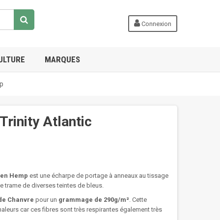
Connexion
ULTURE
MARQUES
mp
Trinity Atlantic
Linen Hemp
est une écharpe de portage à anneaux au tissage
e trame de diverses teintes de bleus.
 de Chanvre
pour un
grammage
de 290g/m²
. Cette
aleurs car ces fibres sont très respirantes également très