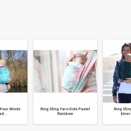
 Four Winds
Ring Sling Yaro Dots Pastel
Ring Slin
d...
Rainbow
Emer