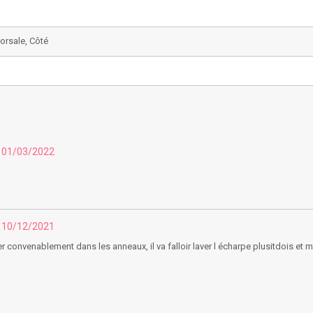
Dorsale, Côté
u 01/03/2022
u 10/12/2021
er convenablement dans les anneaux, il va falloir laver l écharpe plusitdois et m