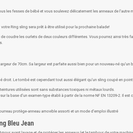
sous les fesses de bébé et vous soulevez délicatement les anneaux de l'autre 
votre Ring sling sera prêt à être utilisé pour la prochaine balade!
t de coudre les ourlets de deux couleurs différentes. Vous pourrez ainsi très f
s.
largeur de 70cm. Sa largeur est parfaite aussi bien pour un nouveau-né qu'un 
é droit. Le tombé est cependant tout aussi élégant qu'un sling coupé en point
s teintures utilisées sont sans substances toxiques ni métaux lourds.
, sur la base d’un examen-type établi à partir de la norme NF EN 13209-2. Il est
ourreau protège-anneau amovible assorti et un mode d'emploi illustré
ing Bleu Jean
'Amour avant lavage et de protéger les anneaux (et le tambour de votre machine