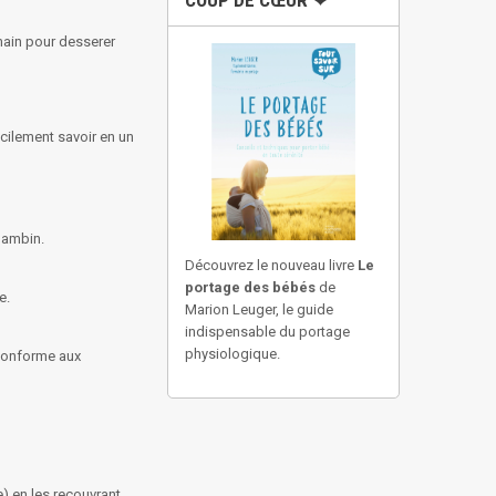
COUP DE CŒUR ❤
main pour desserer
acilement savoir en un
bambin.
Découvrez le nouveau livre
Le
portage des bébés
de
e.
Marion Leuger, le guide
indispensable du portage
physiologique.
 conforme aux
) en les recouvrant