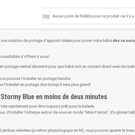
Aucun point de fidélité pour ce produit car il y 
 une solution de portage d'appoint idéale pour porter votre bébé
dès sa nais
ssibilités s'offrent à vous!
 en portage ventral décentré pour que bébé soit en contact direct avec les ba
vous pourrez l'installer en portage hanche.
l'installer en portage dos lorsqu'il sera plus grand!
ng Stormy Blue en moins de deux minutes
le très rapidement pour être toujours prêt pour la balade.
neaux, d'installer l'écharpe autour de vous en mode "Miss France", d'y glisser béb
t jambes relevées (position physiologique en M), vous pourrez ajuster le tissu 