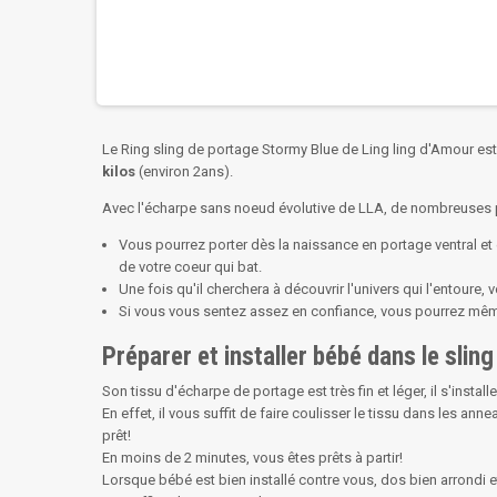
Le Ring sling de portage Stormy Blue de Ling ling d'Amour est
kilos
(environ 2ans).
Avec l'écharpe sans noeud évolutive de LLA, de nombreuses po
Vous pourrez porter dès la naissance en portage ventral et
de votre coeur qui bat.
Une fois qu'il cherchera à découvrir l'univers qui l'entoure, 
Si vous vous sentez assez en confiance, vous pourrez même 
Préparer et installer bébé dans le sli
Son tissu d'écharpe de portage est très fin et léger, il s'instal
En effet, il vous suffit de faire coulisser le tissu dans les an
prêt!
En moins de 2 minutes, vous êtes prêts à partir!
Lorsque bébé est bien installé contre vous, dos bien arrondi e