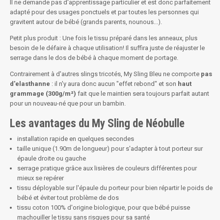
Il ne demande pas d'apprentissage particulier et est donc parfaitement
adapté pour des usages ponctuels et par toutes les personnes qui
gravitent autour de bébé (grands parents, nounous...).
Petit plus produit : Une fois le tissu préparé dans les anneaux, plus
besoin de le défaire à chaque utilisation! Il suffira juste de réajuster le
serrage dans le dos de bébé à chaque moment de portage.
Contrairement à d'autres slings tricotés, My Sling Bleu ne comporte
pas
d'elasthanne
: il n'y aura donc aucun "effet rebond" et son
haut
grammage (300g/m²)
fait que le maintien sera toujours parfait autant
pour un nouveau-né que pour un bambin.
Les avantages du My Sling de Néobulle
installation rapide en quelques secondes
taille unique (1.90m de longueur) pour s'adapter à tout porteur sur
épaule droite ou gauche
serrage pratique grâce aux lisières de couleurs différentes pour
mieux se repérer
tissu déployable sur l'épaule du porteur pour bien répartir le poids de
bébé et éviter tout problème de dos
tissu coton 100% d'origine biologique, pour que bébé puisse
machouiller le tissu sans risques pour sa santé