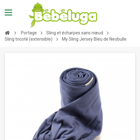
Portage
Sling et écharpes sans nœud
Sling tricoté (extensible)
My Sling Jersey Bleu de Neobulle