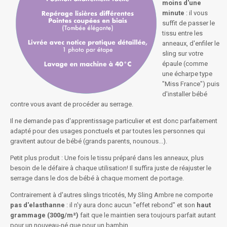
moins d'une
minute
: il vous
suffit de passer le
tissu entre les
anneaux, d'enfiler le
sling sur votre
épaule (comme
une écharpe type
"Miss France") puis
d'installer bébé
contre vous avant de procéder au serrage.
Il ne demande pas d'apprentissage particulier et est donc parfaitement
adapté pour des usages ponctuels et par toutes les personnes qui
gravitent autour de bébé (grands parents, nounous...).
Petit plus produit : Une fois le tissu préparé dans les anneaux, plus
besoin de le défaire à chaque utilisation! Il suffira juste de réajuster le
serrage dans le dos de bébé à chaque moment de portage.
Contrairement à d'autres slings tricotés, My Sling Ambre ne comporte
pas d'elasthanne
: il n'y aura donc aucun "effet rebond" et son
haut
grammage (300g/m²)
fait que le maintien sera toujours parfait autant
pour un nouveau-né que pour un bambin.