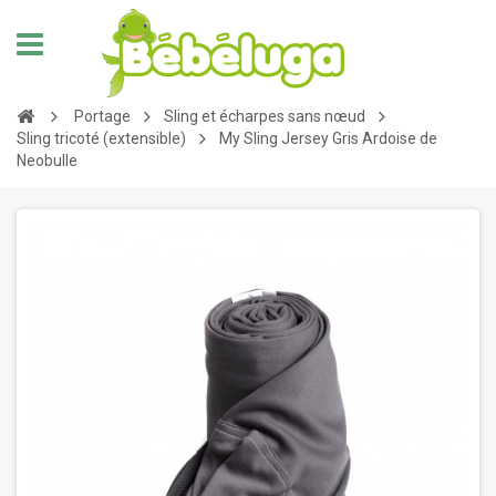
Portage
Sling et écharpes sans nœud
Sling tricoté (extensible)
My Sling Jersey Gris Ardoise de
Neobulle