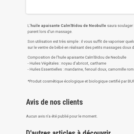
L'
huile
apaisante Calm'Bidou de Neobulle
saura soulager l
parent lors d'un massage.
Son utilisation est très simple : il vous suffit de vaporiser qu
sur le ventre de bébé en réalisant des petits massages doux d
Composition de l'huile apaisante Calm'Bidou de Neobulle
- Huiles Végétales : noyau d’abricot, carthame
- Huiles Essentielles : mandarine, fenouil doux, camomille ro
*Produit cosmétique écologique et biologique certifié par B
Avis de nos clients
Aucun avis n'a été publié pour le moment.
D'autres articles à découvrir