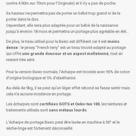
contre 4.90m sur 70cm pour l'Originale) et il n'y a pas de poche.
Sa hauteur ne permettra pas de porter un bébé trop grand ni de le
porter dans le dos.
Cependant, elle sera plus adaptée pour un bébé de la naissance
jusqu'à environ 18 mois et permettra un portage plus agréable en été...
De plus, le tissu utilisé pour la Basic est différent car il est
moins
dense
: le jersey "French terry" est un tissu tricoté adapté au portage
qui offre
une grande douceur et un aspect molletonné
, tout en
restant très aéré.
Pour la version Basic normale, l'écharpe est tricotée avec 95% de coton
d'origine biologique et 5% d'elasthanne.
Au-delà de 9kg, il se peut qu'un léger effet rebond se fasse sentir mais
cela n'a aucune incidence en portage.
Les écharpes sont
certifiées GOTS et Oeko-tex 100
, les teintures et
traitements utilisés sont
sans métaux lourds
.
L'écharpe de portage Basic peut être lavée en machine à 30° et le
sèche-linge est fortement déconseillé.