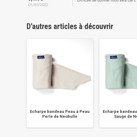
Difficile de donner mon avis car c'
01/05/2022
D'autres articles à découvrir
e Boba
Echarpe bandeau Peau à Peau
Echarpe bandeau
..
Perle de Neobulle
Sauge de N