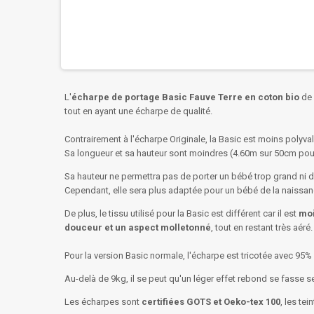
L'
écharpe
de portage Basic Fauve Terre
en coton bio
de 
tout en ayant une écharpe de qualité.
Contrairement à l'écharpe Originale, la Basic est moins polyval
Sa longueur et sa hauteur sont moindres (4.60m sur 50cm pour l
Sa hauteur ne permettra pas de porter un bébé trop grand ni de
Cependant, elle sera plus adaptée pour un bébé de la naissanc
De plus, le tissu utilisé pour la Basic est différent car il est
mo
douceur et un aspect molletonné
, tout en restant très aéré.
Pour la version Basic normale, l'écharpe est tricotée avec 95%
Au-delà de 9kg, il se peut qu'un léger effet rebond se fasse s
Les écharpes sont
certifiées GOTS et Oeko-tex 100
, les tei