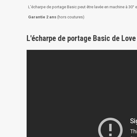
L'écharpe de portage Basic peut être lavée en machine à 30° e
Garantie 2 ans
(hors coutures)
L'écharpe de portage Basic de Love