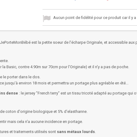
Aucun point de fidélité pour ce produit car il y 
JePorteMonBébé est la petite soeur de l'écharpe Originale, et accessible aux 
ente.
a Basic, contre 4.90m sur 70cm pour l'Originale) et il n'y a pas de poche.
 le porter dans le dos.
e jusqu'à environ 18 mois et permettra un portage plus agréable en été...
ins dense
: le jersey "French terry" est un tissu tricoté adapté au portage qui 
 de coton d'origine biologique et 5% d'elasthanne.
entir mais cela n'a aucune incidence en portage.
ntures et traitements utilisés sont
sans métaux lourds
.