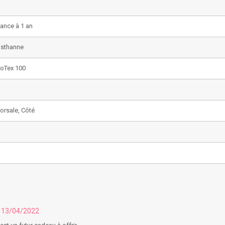
sance à 1 an
asthanne
oTex 100
Dorsale, Côté
u 13/04/2022