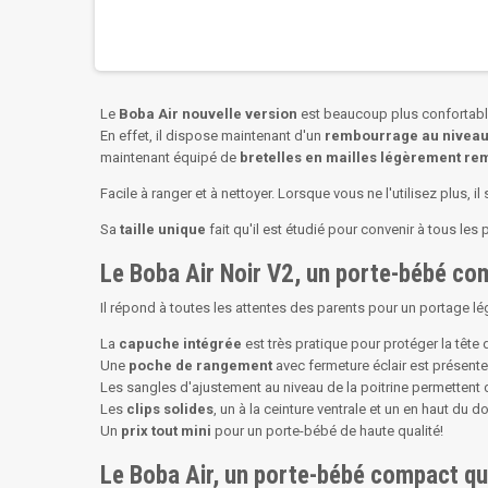
Le
Boba Air nouvelle version
est beaucoup plus confortab
En effet, il dispose maintenant d'un
rembourrage au niveau
maintenant équipé de
bretelles en mailles légèrement re
Facile à ranger et à nettoyer. Lorsque vous ne l'utilisez plus, il
Sa
taille unique
fait qu'il est étudié pour convenir à tous les 
Le Boba Air Noir V2, un porte-bébé comp
Il répond à toutes les attentes des parents pour un portage lé
La
capuche intégrée
est très pratique pour protéger la tête d
Une
poche de rangement
avec fermeture éclair est présent
Les sangles d'ajustement au niveau de la poitrine permettent de 
Les
clips solides
, un à la ceinture ventrale et un en haut du d
Un
prix tout mini
pour un porte-bébé de haute qualité!
Le Boba Air, un porte-bébé compact qu