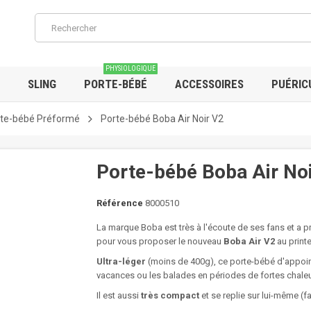
PHYSIOLOGIQUE
SLING
PORTE-BÉBÉ
ACCESSOIRES
PUÉRIC
te-bébé Préformé
Porte-bébé Boba Air Noir V2
Porte-bébé Boba Air No
Référence
8000510
La marque Boba est très à l'écoute de ses fans et a p
pour vous proposer le nouveau
Boba Air V2
au print
Ultra-léger
(moins de 400g), ce porte-bébé d'appoint e
vacances ou les balades en périodes de fortes chaleu
Il est aussi
très compact
et se replie sur lui-même (