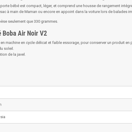
, ce porte bébé est compact, léger, et comprend une housse de rangement inté
 le sac à main de Maman ou encore en appoint dans la voiture lors de balades i
ne pèse seulement que 330 grammes.
é Boba Air Noir V2
en machine en cycle délicat et faible essorage, pour conserver un produit en pa
u soleil.
ion de la javel.
n
sia