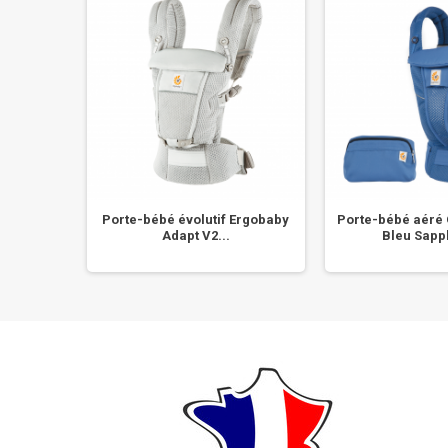
ogique
Porte-bébé évolutif Ergobaby
Porte-bébé aéré
r
Adapt V2...
Bleu Sapph