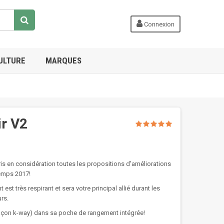
Connexion
ULTURE
MARQUES
ir V2
ris en considération toutes les propositions d'améliorations
emps 2017!
st très respirant et sera votre principal allié durant les
rs.
façon k-way) dans sa poche de rangement intégrée!