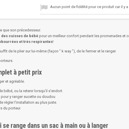
Aucun point de fidélité pour ce produit car il y 
le que son précedesseur.
 des cuisses de bébé
pour un meilleur confort pendant les promenades et c
mbourrées et très respirantes
!
 suffit de le plier sur lui-même (façon " k way "), de le fermer et le ranger.
porteurs.
let à petit prix
ger et agréable.
e bébé, ou la retenir lorsqu'il s'endort.
e pour y ranger sucette ou doudou
régler l'installation au plus juste.
os du porteur.
i se range dans un sac à main ou à langer