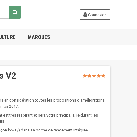
Connexion
ULTURE
MARQUES
s V2
ris en considération toutes les propositions d'améliorations
emps 2017!
st très respirant et sera votre principal allié durant les
rs.
façon k-way) dans sa poche de rangement intégrée!