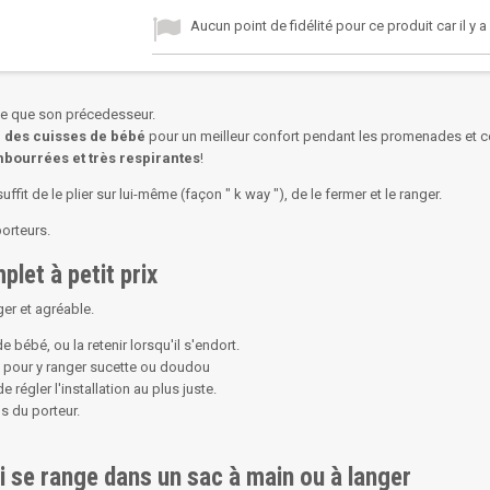
Aucun point de fidélité pour ce produit car il y 
le que son précedesseur.
 des cuisses de bébé
pour un meilleur confort pendant les promenades et c
mbourrées et très respirantes
!
 suffit de le plier sur lui-même (façon " k way "), de le fermer et le ranger.
porteurs.
let à petit prix
ger et agréable.
e bébé, ou la retenir lorsqu'il s'endort.
e pour y ranger sucette ou doudou
régler l'installation au plus juste.
os du porteur.
i se range dans un sac à main ou à langer