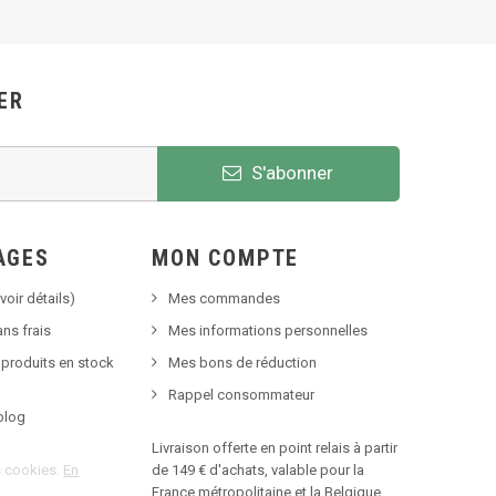
ER
S'abonner
AGES
MON COMPTE
voir détails)
Mes commandes
ns frais
Mes informations personnelles
 produits en stock
Mes bons de réduction
Rappel consommateur
blog
Livraison offerte en point relais à partir
es cookies.
En
de 149 € d'achats, valable pour la
France métropolitaine et la Belgique.