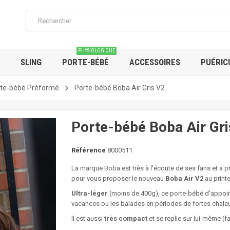
PHYSIOLOGIQUE
SLING
PORTE-BÉBÉ
ACCESSOIRES
PUÉRIC
te-bébé Préformé
Porte-bébé Boba Air Gris V2
Porte-bébé Boba Air Gri
Référence
8000511
La marque Boba est très à l'écoute de ses fans et a p
pour vous proposer le nouveau
Boba Air V2
au print
Ultra-léger
(moins de 400g), ce porte-bébé d'appoint e
vacances ou les balades en périodes de fortes chaleu
Il est aussi
très compact
et se replie sur lui-même (