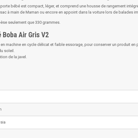
, ce porte bébé est compact, léger, et comprend une housse de rangement inté
 le sac à main de Maman ou encore en appoint dans la voiture lors de balades i
ne pèse seulement que 330 grammes.
é Boba Air Gris V2
en machine en cycle délicat et faible essorage, pour conserver un produit en pa
u soleil.
ion de la javel.
n
sia