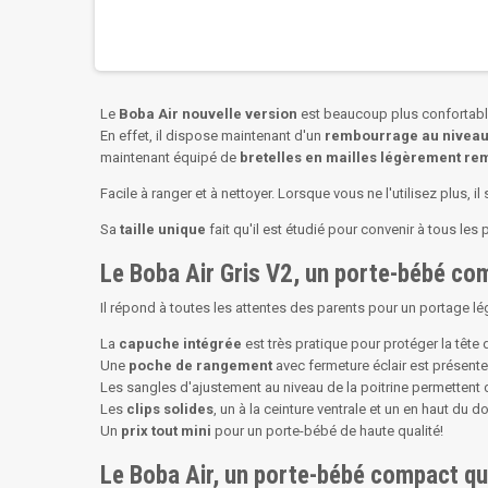
Le
Boba Air nouvelle version
est beaucoup plus confortab
En effet, il dispose maintenant d'un
rembourrage au niveau
maintenant équipé de
bretelles en mailles légèrement re
Facile à ranger et à nettoyer. Lorsque vous ne l'utilisez plus, il
Sa
taille unique
fait qu'il est étudié pour convenir à tous les 
Le Boba Air Gris V2, un porte-bébé comp
Il répond à toutes les attentes des parents pour un portage lé
La
capuche intégrée
est très pratique pour protéger la tête d
Une
poche de rangement
avec fermeture éclair est présent
Les sangles d'ajustement au niveau de la poitrine permettent de 
Les
clips solides
, un à la ceinture ventrale et un en haut du d
Un
prix tout mini
pour un porte-bébé de haute qualité!
Le Boba Air, un porte-bébé compact qu