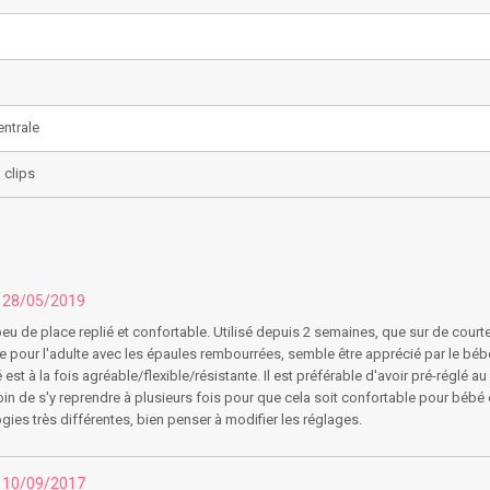
entrale
 clips
u 28/05/2019
u de place replié et confortable. Utilisé depuis 2 semaines, que sur de court
le pour l'adulte avec les épaules rembourrées, semble être apprécié par le béb
est à la fois agréable/flexible/résistante. Il est préférable d'avoir pré-réglé a
in de s'y reprendre à plusieurs fois pour que cela soit confortable pour bébé e
es très différentes, bien penser à modifier les réglages.
u 10/09/2017