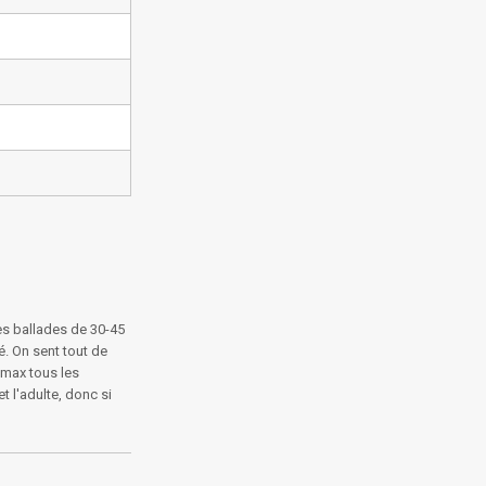
es ballades de 30-45
é. On sent tout de
u max tous les
t l'adulte, donc si