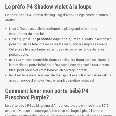
Le préfo P4 Shadow violet à la loupe
Le porte-bébé P4 Bambin de Ling Ling d'Amour a également d'autres
atouts :
il est à l'heure actuelle le préformé le plus grand et le moins
encombrant du marché
il est équipé d'une
profonde capuche ajustable
, cousue au tablier,
pour couvrir sa tête lors de sa sieste ou quand le temps se couvre.
Celle-ci se fixe aux bretelles par des velcros et se range dans sa
petite poche.
un
petit miroir amovible dans son étui en tissu
peut se clipser à
la bretelle du porte-bébé pour être prêt à être dégainé à tout instant.
Idéal pour observer votre bambin en portage dorsal!
le P4 est livré dans
son sac de transport assorti
à fermeture velcro,
avec un mode d'emploi illustré rempli de petites astuces!
Comment laver mon porte-bébé P4
Preschool Purple?
Le porte-bébé P4 de Ling Ling d'Amour est lavable en machine à 30°C
avec une vitesse d'essorage faible et un séchage à plat à l'ombre.
L'utilisation du sèche-linge, du fer a repasser ou de javel sont fortement