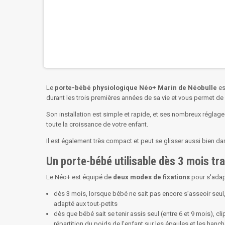
Le
porte-bébé physiologique Néo+ Marin de Néobulle
es
durant les trois premières années de sa vie et vous permet de 
Son installation est simple et rapide, et ses nombreux réglages 
toute la croissance de votre enfant.
Il est également très compact et peut se glisser aussi bien dan
Un porte-bébé utilisable dès 3 mois t
Le Néo+ est équipé de
deux modes de fixations
pour s'adapt
dès 3 mois, lorsque bébé ne sait pas encore s’asseoir seul, 
adapté aux tout-petits
dès que bébé sait se tenir assis seul (entre 6 et 9 mois), cl
répartition du poids de l'enfant sur les épaules et les hanch