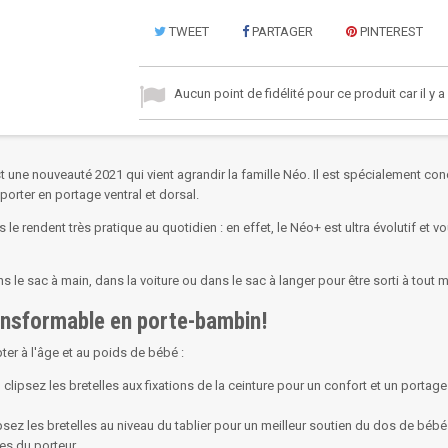
TWEET
PARTAGER
PINTEREST
Aucun point de fidélité pour ce produit car il y 
t une nouveauté 2021 qui vient agrandir la famille Néo. Il est spécialement co
porter en portage ventral et dorsal.
le rendent très pratique au quotidien : en effet, le Néo+ est ultra évolutif et 
s le sac à main, dans la voiture ou dans le sac à langer pour être sorti à tout
ransformable en porte-bambin!
er à l'âge et au poids de bébé :
clipsez les bretelles aux fixations de la ceinture pour un confort et un portag
ipsez les bretelles au niveau du tablier pour un meilleur soutien du dos de bébé
es du porteur.