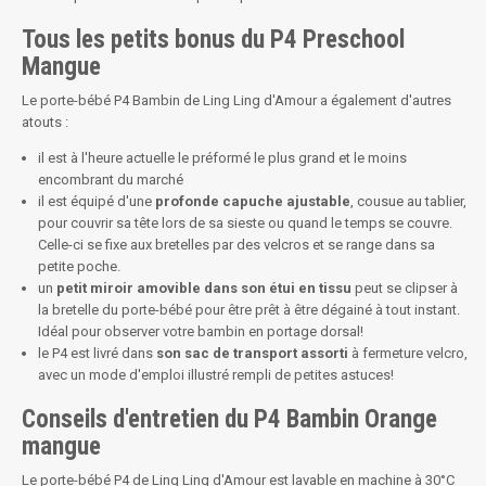
Tous les petits bonus du P4 Preschool
Mangue
Le porte-bébé P4 Bambin de Ling Ling d'Amour a également d'autres
atouts :
il est à l'heure actuelle le préformé le plus grand et le moins
encombrant du marché
il est équipé d'une
profonde capuche ajustable
, cousue au tablier,
pour couvrir sa tête lors de sa sieste ou quand le temps se couvre.
Celle-ci se fixe aux bretelles par des velcros et se range dans sa
petite poche.
un
petit miroir amovible dans son étui en tissu
peut se clipser à
la bretelle du porte-bébé pour être prêt à être dégainé à tout instant.
Idéal pour observer votre bambin en portage dorsal!
le P4 est livré dans
son sac de transport assorti
à fermeture velcro,
avec un mode d'emploi illustré rempli de petites astuces!
Conseils d'entretien du P4 Bambin Orange
mangue
Le porte-bébé P4 de Ling Ling d'Amour est lavable en machine à 30°C