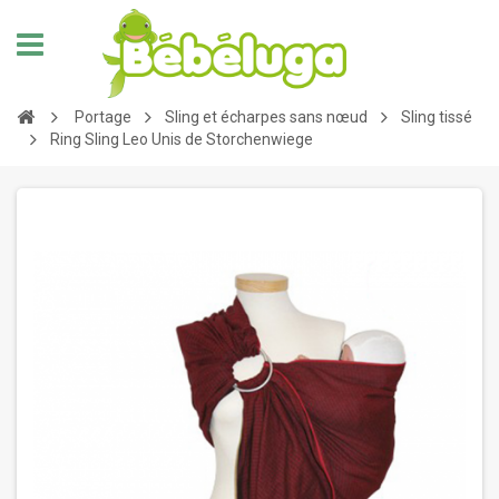
Portage
Sling et écharpes sans nœud
Sling tissé
Ring Sling Leo Unis de Storchenwiege