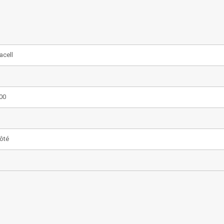
acell
00
Côté