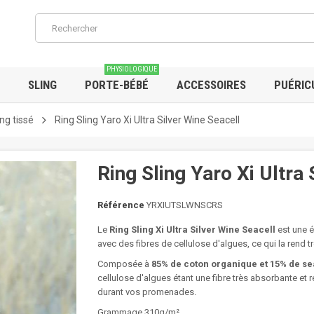
PHYSIOLOGIQUE
SLING
PORTE-BÉBÉ
ACCESSOIRES
PUÉRIC
ing tissé
Ring Sling Yaro Xi Ultra Silver Wine Seacell
Ring Sling Yaro Xi Ultra 
Référence
YRXIUTSLWNSCRS
Le
Ring Sling Xi Ultra Silver Wine Seacell
est une 
avec des fibres de cellulose d'algues, ce qui la rend t
Composée à
85% de coton organique et 15% de se
cellulose d'algues étant une fibre très absorbante et r
durant vos promenades.
Grammage 310g/m²