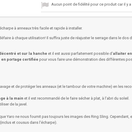
Aucun point de fidélité pour ce produit car il y 
charpe à anneaux très facile et rapide à installer.
éfaire à chaque utilisation! Il suffira juste de réajuster le serrage dans le do
 décentré et sur la hanche
et il est aussi parfaitement possible d'
allaiter
en
 en portage certifiée
pour vous faire une démonstration des différentes pos
lavage et de protéger les anneaux (et le tambour de votre machine) en les reco
ge à la main
et il est recommandé de le faire sécher à plat, à l'abri du soleil.
liser de la javel.
rque Yaro ne nous fournit pas toujours les images des Ring Sling. Cependant
(inclus et cousus dans l'écharpe).