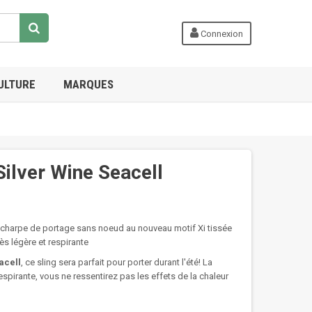
Connexion
ULTURE
MARQUES
Silver Wine Seacell
écharpe de portage sans noeud au nouveau motif Xi tissée
rès légère et respirante
acell
, ce sling sera parfait pour porter durant l'été! La
espirante, vous ne ressentirez pas les effets de la chaleur