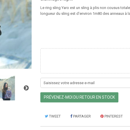
Le ring sling Yaro est un sling à plis non cousus tota
longueur du sling est d'environ 1m80 des anneaux à la
PRÉVENEZ-MOI DU RETOUR EN STOCK
TWEET
PARTAGER
PINTEREST