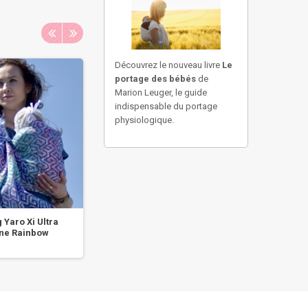
Découvrez le nouveau livre
Le
portage des bébés
de
Marion Leuger, le guide
indispensable du portage
physiologique.
g Yaro Xi Ultra
Ring Sling Yaro Peacock
Ring S
ne Rainbow
Trinity Rose...
Y