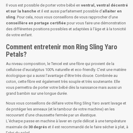
Il vous est possible de porter votre bébé en
ventral, ventral décentré
et sur la hanche
et il est aussi parfaitement possible d'
allaiter
en
sling
. Pour cela, nous vous conseillons de vous rapprocher d'une
conseillère en portage certifiée
pour vous faire une démonstration
des différentes positions possibles et adaptées à l'âge et à la tonicité
de votre enfant.
Comment entretenir mon Ring Sling Yaro
Petals?
Au niveau composition, le Tencel est une fibre qui provient de la
cellulose d'eucalyptus 100% naturelle et eco-friendly. C'est une matière
écologique qui a aussi l'avantage d'être très douce. Combinée au
coton, cette fibre est également très souple et très soutenante. Elle
vous permettra de porter votre bébé dès la naissance mais aussi un
grand bambin sur une longue durée.
Nous vous conseillons de défaire votre Ring Sling Yaro avant lavage et
de protéger les anneaux (et le tambour de votre machine) en les
recouvrant d'une chaussette fermée par un élastique.
L'écharpe passe en machine à laver en
cycle délicat
à une température
maximale de
30 degrés
et il est recommandé de le faire sécher à plat, à
l'abri du soleil.