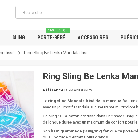
PHYSIOLOGIQUE
SLING
PORTE-BÉBÉ
ACCESSOIRES
PUÉRIC
ing tissé
Ring Sling Be Lenka Mandala Irisé
Ring Sling Be Lenka Man
Référence
BL-MANDIRI-RS
Le
ring sling Mandala Irisé de la marque Be Len
avec un joli motif Mandala sur une trame multicolore h
Ce sling
100% coton
est tissé dans un tissage unique
de longue durée avec un maximum de confort pour le 
Son
haut grammage (300g/m2)
fait que ce porte-
qu’au portage d’enfants plus grands.