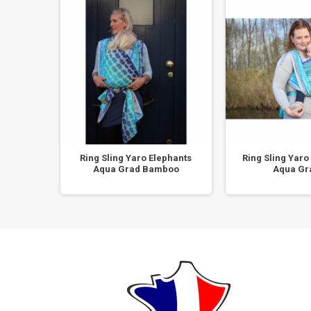
olk Gris
Ring Sling Yaro Elephants
Ring Sling Yaro
Aqua Grad Bamboo
Aqua Gra