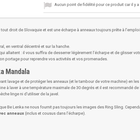
Aucun point de fidélité pour ce produit car il y 
tout droit de Slovaquie et est une écharpe à anneaux toujours prête à l’emploi 
al, en ventral décentré et sur la hanche.
allaitent : il vous suffira de desserrer légèrement l’écharpe et de glisser v
sition portage pour reprendre vos activités et vos promenades.
nka Mandala
ant lavage et de protéger les anneaux (et le tambour de votre machine) en les
e à laver à une température maximale de 30 degrés et il est recommandé de le
èche linge ni d'utiliser de la javel.
que Be Lenka ne nous fournit pas toujours les images des Ring Sling. Cependa
avec anneaux
(inclus et cousus dans l'écharpe).