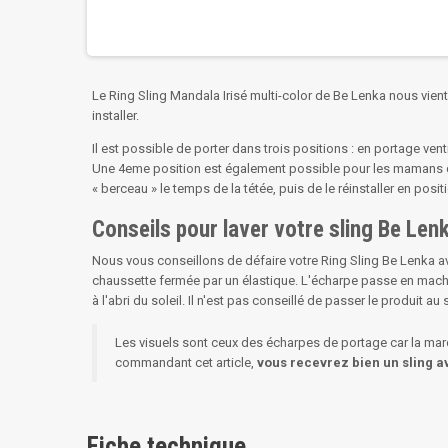
Le Ring Sling Mandala Irisé multi-color de Be Lenka nous vient 
installer.
Il est possible de porter dans trois positions : en portage ventr
Une 4eme position est également possible pour les mamans qui 
« berceau » le temps de la tétée, puis de le réinstaller en po
Conseils pour laver votre sling Be Le
Nous vous conseillons de défaire votre Ring Sling Be Lenka av
chaussette fermée par un élastique. L'écharpe passe en machin
à l'abri du soleil. Il n'est pas conseillé de passer le produit au s
Les visuels sont ceux des écharpes de portage car la mar
commandant cet article,
vous recevrez bien un sling 
Fiche technique