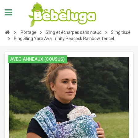
Portage
Sling et écharpes sans nœud
Sling tissé
Ring Sling Yaro Ava Trinity Peacock Rainbow Tencel
AVEC ANNEAUX (COUSUS)