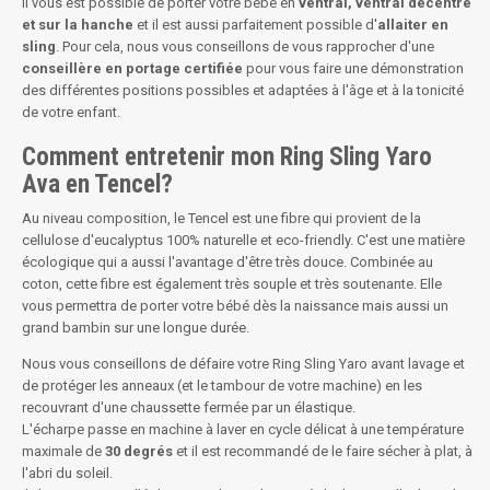
Il vous est possible de porter votre bébé en
ventral, ventral décentré
et sur la hanche
et il est aussi parfaitement possible d'
allaiter
en
sling
. Pour cela, nous vous conseillons de vous rapprocher d'une
conseillère en portage certifiée
pour vous faire une démonstration
des différentes positions possibles et adaptées à l'âge et à la tonicité
de votre enfant.
Comment entretenir mon Ring Sling Yaro
Ava en Tencel?
Au niveau composition, le Tencel est une fibre qui provient de la
cellulose d'eucalyptus 100% naturelle et eco-friendly. C'est une matière
écologique qui a aussi l'avantage d'être très douce. Combinée au
coton, cette fibre est également très souple et très soutenante. Elle
vous permettra de porter votre bébé dès la naissance mais aussi un
grand bambin sur une longue durée.
Nous vous conseillons de défaire votre Ring Sling Yaro avant lavage et
de protéger les anneaux (et le tambour de votre machine) en les
recouvrant d'une chaussette fermée par un élastique.
L'écharpe passe en machine à laver en
cycle délicat
à une température
maximale de
30 degrés
et il est recommandé de le faire sécher à plat, à
l'abri du soleil.