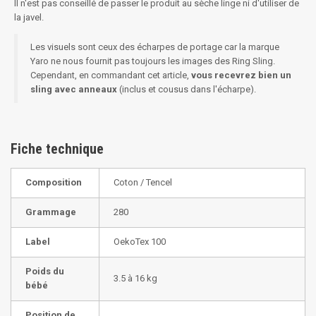
Il n'est pas conseillé de passer le produit au sèche linge ni d'utiliser de
la javel.
Les visuels sont ceux des écharpes de portage car la marque
Yaro ne nous fournit pas toujours les images des Ring Sling.
Cependant, en commandant cet article,
vous recevrez bien un
sling avec anneaux
(inclus et cousus dans l'écharpe).
Fiche technique
Composition
Coton / Tencel
Grammage
280
Label
OekoTex 100
Poids du
3.5 à 16 kg
bébé
Position de