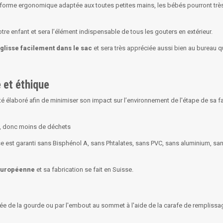
 forme ergonomique adaptée aux toutes petites mains, les bébés pourront trè
tre enfant et sera l’élément indispensable de tous les gouters en extérieur.
 glisse facilement dans le sac
et sera très appréciée aussi bien au bureau 
 et éthique
té élaboré afin de minimiser son impact sur l’environnement de l'étape de sa fa
ue, donc moins de déchets
se est garanti sans Bisphénol A, sans Phtalates, sans PVC, sans aluminium, sa
européenne
et sa fabrication se fait en Suisse.
ée de la gourde ou par l'embout au sommet à l'aide de la carafe de remplissag