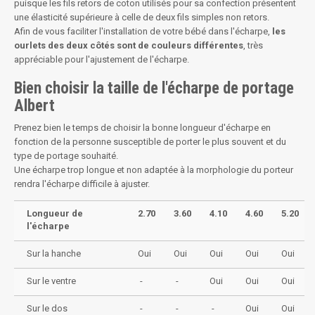
puisque les fils retors de coton utilisés pour sa confection présentent
une élasticité supérieure à celle de deux fils simples non retors.
Afin de vous faciliter l'installation de votre bébé dans l'écharpe,
les
ourlets des deux côtés sont de couleurs différentes
, très
appréciable pour l'ajustement de l'écharpe.
Bien choisir la taille de l'écharpe de portage
Albert
Prenez bien le temps de choisir la bonne longueur d'écharpe en
fonction de la personne susceptible de porter le plus souvent et du
type de portage souhaité.
Une écharpe trop longue et non adaptée à la morphologie du porteur
rendra l'écharpe difficile à ajuster.
Longueur de
2.70
3.60
4.10
4.60
5.20
l'écharpe
Sur la hanche
Oui
Oui
Oui
Oui
Oui
Sur le ventre
-
-
Oui
Oui
Oui
Sur le dos
-
-
-
Oui
Oui