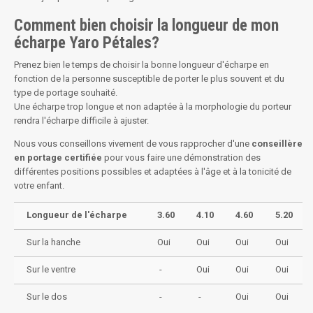
Comment bien choisir la longueur de mon
écharpe Yaro Pétales?
Prenez bien le temps de choisir la bonne longueur d'écharpe en
fonction de la personne susceptible de porter le plus souvent et du
type de portage souhaité.
Une écharpe trop longue et non adaptée à la morphologie du porteur
rendra l'écharpe difficile à ajuster.
Nous vous conseillons vivement de vous rapprocher d'une
conseillère
en portage certifiée
pour vous faire une démonstration des
différentes positions possibles et adaptées à l'âge et à la tonicité de
votre enfant.
Longueur de l'écharpe
3.60
4.10
4.60
5.20
Sur la hanche
Oui
Oui
Oui
Oui
Sur le ventre
-
Oui
Oui
Oui
Sur le dos
-
-
Oui
Oui