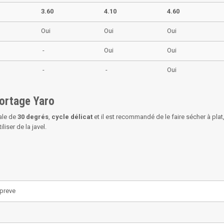
3.60
4.10
4.60
Oui
Oui
Oui
-
Oui
Oui
-
-
Oui
portage Yaro
ale de
30 degrés
,
cycle délicat
et il est recommandé de le faire sécher à plat, 
liser de la javel.
preve