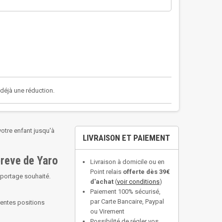
a déjà une réduction.
otre enfant jusqu'à
LIVRAISON ET PAIEMENT
epreve de Yaro
Livraison à domicile ou en
Point relais
offerte dès 39€
 portage souhaité.
d'achat
(
voir conditions
)
Paiement 100% sécurisé,
par Carte Bancaire, Paypal
rentes positions
ou Virement
Possibilité de régler vos