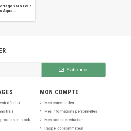
ortage Yaro Four
Echarpe de portage Yaro
Echar
s Aqua...
Dandy Black Autumn...
Cos
ER
S'abonner
AGES
MON COMPTE
voir détails)
Mes commandes
ns frais
Mes informations personnelles
 produits en stock
Mes bons de réduction
Rappel consommateur