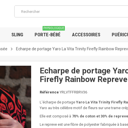
PHYSIOLOGIQUE
SLING
PORTE-BÉBÉ
ACCESSOIRES
PUÉRIC
ssée
Echarpe de portage Yaro La Vita Trinity Firefly Rainbow Repre
Echarpe de portage Yaro 
Firefly Rainbow Repreve
Référence
YRLVTFFRBRV36
L'écharpe de portage
Yaro La Vita Trinity Firefly 
Yaro au très célèbre motif de fleurs sur une trame cré
Elle est composé à
70% de coton et 30% de reprev
Le repreve est une fibre de polyester fabriquée à bas