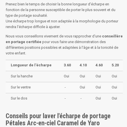
Prenez bien le temps de choisir la bonne longueur d'écharpe en
fonction de la personne susceptible de porter le plus souvent et du
type de portage souhaité.
Une écharpe trop longue et non adaptée à la morphologie du porteur
rendra l'écharpe difficile à ajuster.
Nous vous conseillons vivement de vous rapprocher d'une
conseillère
en portage certifiée
pour vous faire une démonstration des
différentes positions possibles et adaptées à l'âge et à la tonicité de
votre enfant.
Longueur de l'écharpe
3.60
4.10
4.60
5.20
Sur la hanche
Oui
Oui
Oui
Oui
Sur le ventre
-
Oui
Oui
Oui
Sur le dos
-
-
Oui
Oui
Conseils pour laver l'écharpe de portage
Pétales Arc-en-ciel Caramel de Yaro