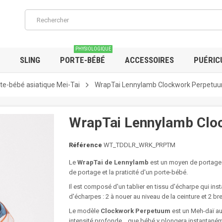
PHYSIOLOGIQUE
SLING
PORTE-BÉBÉ
ACCESSOIRES
PUÉRIC
te-bébé asiatique Mei-Tai
WrapTai Lennylamb Clockwork Perpetu
WrapTai Lennylamb Clo
Référence
WT_TDDLR_WRK_PRPTM
Le
WrapTai de Lennylamb
est un moyen de portage q
de portage et la praticité d'un porte-bébé.
Il est composé d'un tablier en tissu d'écharpe qui inst
d'écharpes : 2 à nouer au niveau de la ceinture et 2 br
Le modèle
Clockwork Perpetuum
est un Meh-daï aux
intensité profonde... que bébé y plongera instantan