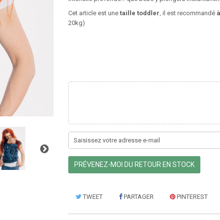
Cet article est une
taille toddler
, il est recommandé
à
20kg)
PRÉVENEZ-MOI DU RETOUR EN STOCK
TWEET
PARTAGER
PINTEREST