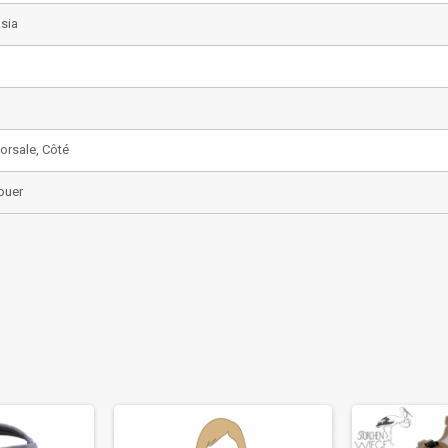
sia
Dorsale, Côté
nouer