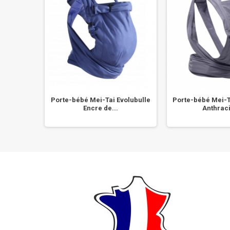
 Manduca
Porte-bébé Mei-Tai Evolubulle
Porte-bébé Mei-T
..
Encre de...
Anthraci