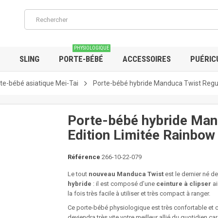
PHYSIOLOGIQUE
SLING
PORTE-BÉBÉ
ACCESSOIRES
PUÉRIC
te-bébé asiatique Mei-Tai
Porte-bébé hybride Manduca Twist Regul
Porte-bébé hybride Man
Edition Limitée Rainbow
Référence
266-10-22-079
Le tout
nouveau Manduca Twist
est le dernier né 
hybride
: il est composé d’une
ceinture à clipser
a
la fois très facile à utiliser et très compact à ranger.
Ce porte-bébé physiologique est très confortable et c
deviendra très vite votre meilleur allié du quotidien car 