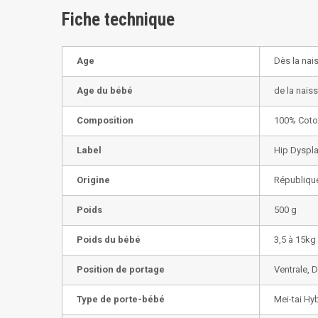
Fiche technique
Age
Dès la nai
Age du bébé
de la nais
Composition
100% Coto
Label
Hip Dyspla
Origine
Républiqu
Poids
500 g
Poids du bébé
3,5 à 15kg
Position de portage
Ventrale, 
Type de porte-bébé
Mei-tai Hy