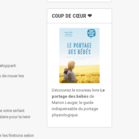
COUP DE CŒUR ❤
veloppant.
is de nouer les
Découvrez le nouveau livre
Le
portage des bébés
de
Marion Leuger, le guide
indispensable du portage
e votre enfant
physiologique.
aire pour la tenir
 les finitions selon