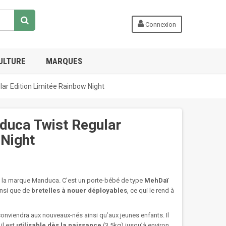
Connexion
ULTURE
MARQUES
ar Edition Limitée Rainbow Night
duca Twist Regular
 Night
de la marque Manduca. C’est un porte-bébé de type
MehDaï
insi que de
bretelles à nouer déployables
, ce qui le rend à
onviendra aux nouveaux-nés ainsi qu’aux jeunes enfants. Il
il est
utilisable dès la naissance
(3,5kg) jusqu’à environ