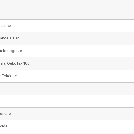
ssance
sance à 1 an
n biologique
sia, OekoTex 100
e Tchèque
Dorsale
bride