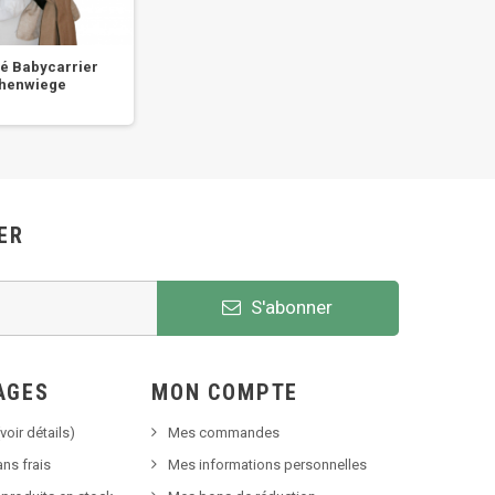
é Babycarrier
Porte-bébé hybride
Porte-
chenwiege
WrapBabycarrier...
Bab
ER
S'abonner
AGES
MON COMPTE
voir détails)
Mes commandes
ns frais
Mes informations personnelles