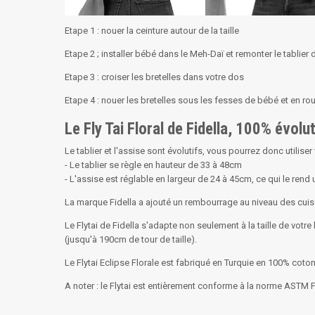
Etape 1 : nouer la ceinture autour de la taille
Etape 2 ; installer bébé dans le Meh-Daï et remonter le tablie
Etape 3 : croiser les bretelles dans votre dos
Etape 4 : nouer les bretelles sous les fesses de bébé et en rou
Le Fly Tai Floral de Fidella, 100% évol
Le tablier et l'assise sont évolutifs, vous pourrez donc utilis
- Le tablier se règle en hauteur de 33 à 48cm
- L'assise est réglable en largeur de 24 à 45cm, ce qui le ren
La marque Fidella a ajouté un rembourrage au niveau des cuis
Le Flytai de Fidella s'adapte non seulement à la taille de votre
(jusqu'à 190cm de tour de taille).
Le Flytai Eclipse Florale est fabriqué en Turquie en 100% cot
A noter : le Flytai est entièrement conforme à la norme ASTM