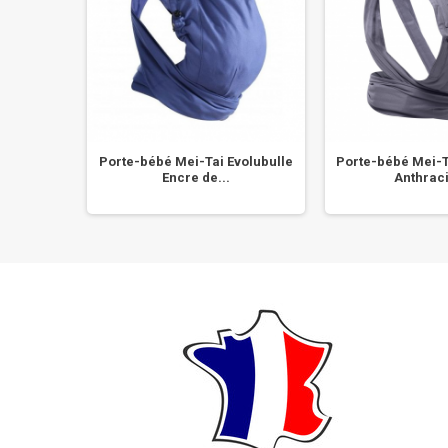
 Manduca
Porte-bébé Mei-Tai Evolubulle
Porte-bébé Mei-T
..
Encre de...
Anthraci