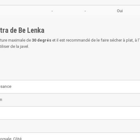
-
-
Oui
ntra de Be Lenka
ature maximale de
30 degrés
et il est recommandé de le faire sécher à plat, à l'
liser de la javel.
ssance
on
Dorsale, Côté