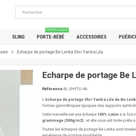
PHYSIOLOGIQUE
SLING
PORTE-BÉBÉ
ACCESSOIRES
PUÉRIC
ssée
Echarpe de portage Be Lenka Shri Yantra Lila
Echarpe de portage Be L
Référence
BL-SHYTLI-46
L’
écharpe de portage Shri Yantra Lila de Be Len
formes géométriques typiques des supports symboli
Cette merveille est une écharpe
100% coton
à la fois
grammage (300g/m2)
; et elle vous est livrée prête 
Toutes les écharpes de portage Be Lenka sont tissées
expérience de portage inoubliable.