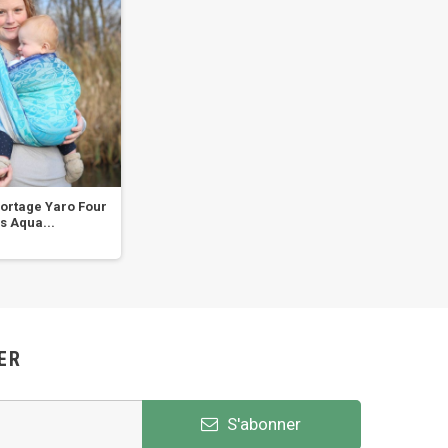
ortage Yaro Four
Echarpe de portage Yaro
Echar
s Aqua...
Dandy Black Autumn...
Cos
ER
S'abonner