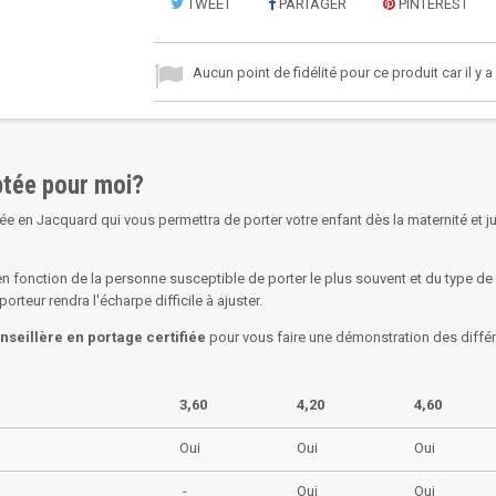
TWEET
PARTAGER
PINTEREST
Aucun point de fidélité pour ce produit car il y 
aptée pour moi?
ée en Jacquard qui vous permettra de porter votre enfant dès la maternité et j
n fonction de la personne susceptible de porter le plus souvent et du type de
rteur rendra l'écharpe difficile à ajuster.
nseillère en portage certifiée
pour vous faire une démonstration des diffé
3,60
4,20
4,60
Oui
Oui
Oui
-
Oui
Oui