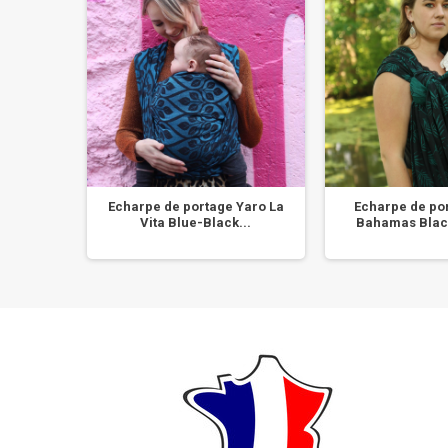
age
Echarpe de portage Yaro La
Echarpe de po
ve...
Vita Blue-Black...
Bahamas Blac