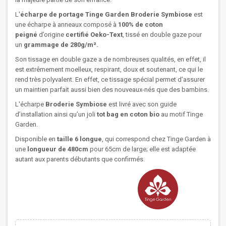
L'
écharpe de portage Tinge Garden Broderie Symbiose
est
une écharpe à anneaux composé à
100% de coton
peigné
d’origine
certifié Oeko-Text
, tissé en double gaze pour
un
grammage de 280g/m².
Son tissage en double gaze a de nombreuses qualités, en effet, il
est extrêmement moelleux, respirant, doux et soutenant, ce qui le
rend très polyvalent. En effet, ce tissage spécial permet d’assurer
un maintien parfait aussi bien des nouveaux-nés que des bambins.
L'écharpe
Broderie Symbiose
est livré avec son guide
d’installation ainsi qu’un joli
tot bag en coton bio
au motif Tinge
Garden.
Disponible en
taille 6 longue
, qui correspond chez Tinge Garden à
une
longueur de 480cm
pour 65cm de large; elle est adaptée
autant aux parents débutants que confirmés.