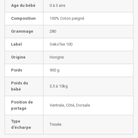
Age du bébé
0 à 3 ans
Composition
100% Coton peigné
Grammage
280
Label
OekoTex 100
Origine
Hongrie
Poids
900 g
Poids du
3,5 à 15kg
bébé
Position de
Ventrale, Côté, Dorsale
portage
Type
Tissée
d'écharpe