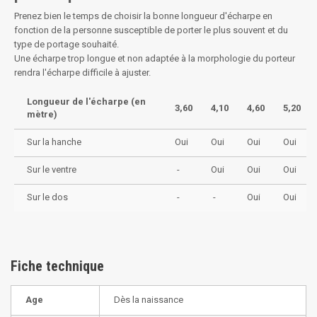
Prenez bien le temps de choisir la bonne longueur d'écharpe en
fonction de la personne susceptible de porter le plus souvent et du
type de portage souhaité.
Une écharpe trop longue et non adaptée à la morphologie du porteur
rendra l'écharpe difficile à ajuster.
Longueur de l'écharpe (en
3,60
4,10
4,60
5,20
mètre)
Sur la hanche
Oui
Oui
Oui
Oui
Sur le ventre
-
Oui
Oui
Oui
Sur le dos
-
-
Oui
Oui
Fiche technique
Age
Dès la naissance