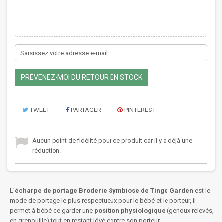
PRÉVENEZ-MOI DU RETOUR EN STOCK
TWEET
PARTAGER
PINTEREST
Aucun point de fidélité pour ce produit car il y a déjà une
réduction.
L’
écharpe de portage Broderie Symbiose de Tinge Garden
est le
mode de portage le plus respectueux pour le bébé et le porteur, il
permet à bébé de garder une
position physiologique
(genoux relevés,
en grenouille) tout en restant lôvé contre son porteur.