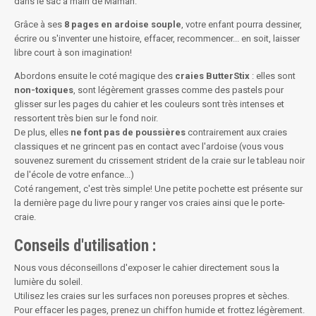
dans le sac à main de Maman.
Grâce à ses
8 pages en ardoise souple
, votre enfant pourra dessiner,
écrire ou s'inventer une histoire, effacer, recommencer... en soit, laisser
libre court à son imagination!
Abordons ensuite le coté magique des
craies ButterStix
: elles sont
non-toxiques
, sont légèrement grasses comme des pastels pour
glisser sur les pages du cahier et les couleurs sont très intenses et
ressortent très bien sur le fond noir.
De plus, elles
ne font pas de poussières
contrairement aux craies
classiques et ne grincent pas en contact avec l'ardoise (vous vous
souvenez surement du crissement strident de la craie sur le tableau noir
de l'école de votre enfance...)
Coté rangement, c'est très simple! Une petite pochette est présente sur
la dernière page du livre pour y ranger vos craies ainsi que le porte-
craie.
Conseils d'utilisation :
Nous vous déconseillons d'exposer le cahier directement sous la
lumière du soleil.
Utilisez les craies sur les surfaces non poreuses propres et sèches.
Pour effacer les pages, prenez un chiffon humide et frottez légèrement.