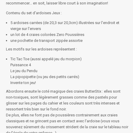
recommencer... en soit, laisser libre court à son imagination!
Contenu du set d'ardoises Jeux :
5 ardoises carrées (de 20,3 sur 20,3cm) illustrées sur l'endroit et
vierge sur l'envers
un lot de 4 craies colorées Zero Poussières
une pochette de transport zippée assortie
Les motifs sur les ardoises représentent :
Tic Tac Toe (aussi appelé jeu du morpion)
Puissance 4
Le jeu du Pendu
La pipopipette (ou jeu des petits carrés)
Invente ton jeu!
Abordons ensuite le coté magique des craies ButterStix : elles sont
non-toxiques, sont légèrement grasses comme des pastels pour
glisser sur les pages du cahier et les couleurs sont très intenses et
ressortent très bien sur le fond noir.
De plus, elles ne font pas de poussières contrairement aux craies
classiques et ne grincent pas en contact avec l'ardoise (vous vous
souvenez sûrement du crissement strident de la craie sur le tableau noir
de l'école de votre enfance...)