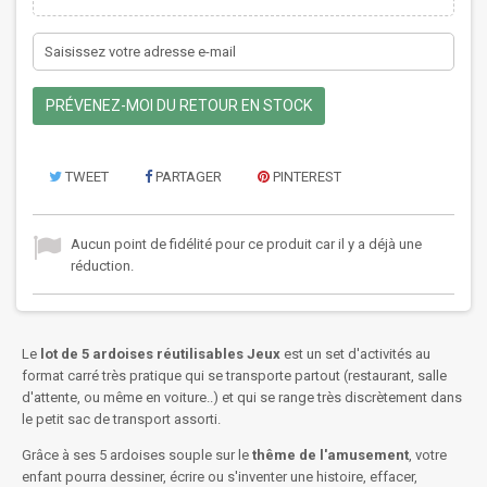
PRÉVENEZ-MOI DU RETOUR EN STOCK
TWEET
PARTAGER
PINTEREST
Aucun point de fidélité pour ce produit car il y a déjà une
réduction.
Le
lot de 5 ardoises réutilisables Jeux
est un set d'activités au
format carré très pratique qui se transporte partout (restaurant, salle
d'attente, ou même en voiture..) et qui se range très discrètement dans
le petit sac de transport assorti.
Grâce à ses 5 ardoises souple sur le
thême de l'amusement
, votre
enfant pourra dessiner, écrire ou s'inventer une histoire, effacer,