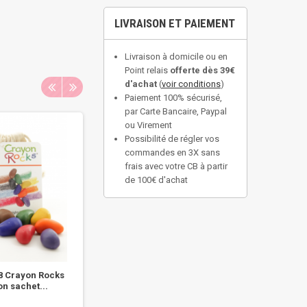
LIVRAISON ET PAIEMENT
Livraison à domicile ou en
Point relais
offerte dès 39€
d'achat
(
voir conditions
)
Paiement 100% sécurisé,
par Carte Bancaire, Paypal
ou Virement
Possibilité de régler vos
commandes en 3X sans
frais avec votre CB à partir
de 100€ d'achat
8 Crayon Rocks
Set de 100 personnages
Set 
n sachet...
Flockmen en bois...
Flo