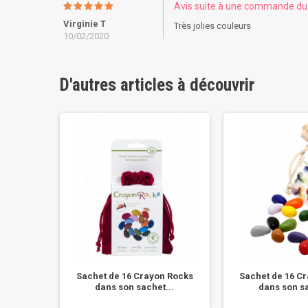
Avis suite à une commande d
Virginie T
Très jolies couleurs
10/02/2020
D'autres articles à découvrir
tions de
Sachet de 16 Crayon Rocks
Sachet de 16 C
dans son sachet...
dans son sa