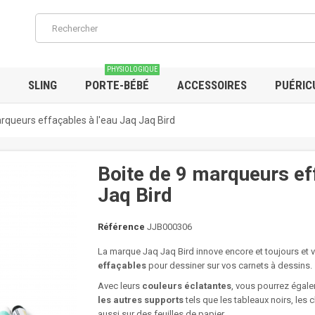
PHYSIOLOGIQUE
SLING
PORTE-BÉBÉ
ACCESSOIRES
PUÉRIC
rqueurs effaçables à l'eau Jaq Jaq Bird
Boite de 9 marqueurs ef
Jaq Bird
Référence
JJB000306
La marque Jaq Jaq Bird innove encore et toujours 
effaçables
pour dessiner sur vos carnets à dessins.
Avec leurs
couleurs éclatantes
, vous pourrez égale
les autres supports
tels que les tableaux noirs, les
aussi sur des feuilles de papier.