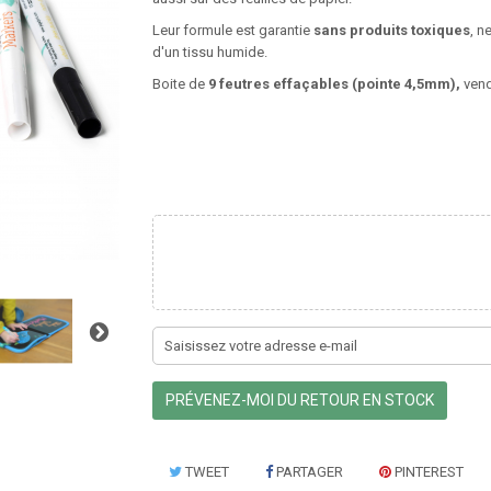
Leur formule est garantie
sans produits
toxiques
, n
d'un tissu humide.
Boite de
9 feutres effaçables (pointe 4,5mm),
ven
PRÉVENEZ-MOI DU RETOUR EN STOCK
TWEET
PARTAGER
PINTEREST